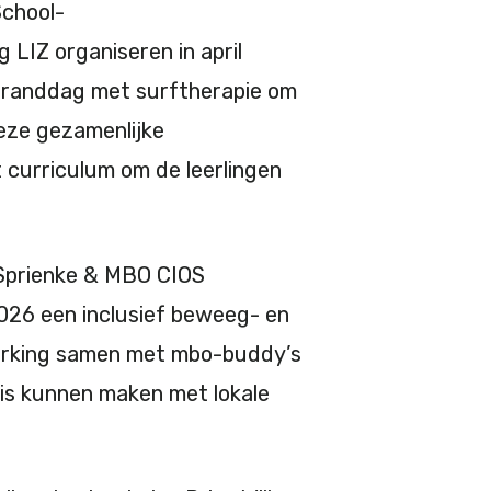
School-
 LIZ organiseren in april
stranddag met surftherapie om
eze gezamenlijke
curriculum om de leerlingen
n.
 Sprienke & MBO CIOS
026 een inclusief beweeg- en
perking samen met mbo-buddy’s
is kunnen maken met lokale