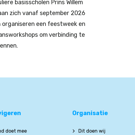
liere basisscholen Prins Willem
gaan zich vanaf september 2026
n organiseren een feestweek en
dansworkshops om verbinding te
 kennen.
vigeren
Organisatie
ind doet mee
Dit doen wij