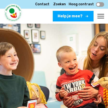
Contact
Zoeken
Hoog contrast
Help je mee?