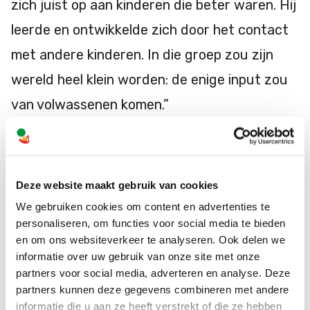
zich juist op aan kinderen die beter waren. Hij
leerde en ontwikkelde zich door het contact
met andere kinderen. In die groep zou zijn
wereld heel klein worden: de enige input zou
van volwassenen komen.”
Lees het hele verhaal hier
Deze website maakt gebruik van cookies
Stichting Passie
We gebruiken cookies om content en advertenties te
personaliseren, om functies voor social media te bieden
Kim Antonissen richtte de Pioniers-klas van
en om ons websiteverkeer te analyseren. Ook delen we
informatie over uw gebruik van onze site met onze
Stichting Passie in Schiedam veertien jaar
partners voor social media, adverteren en analyse. Deze
geleden op. Ze zocht een passende plek voor
partners kunnen deze gegevens combineren met andere
informatie die u aan ze heeft verstrekt of die ze hebben
haar zoon Sijmen. De Pioniers-klas biedt