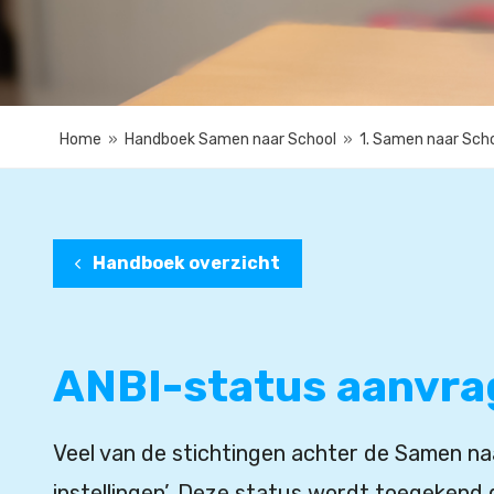
Home
»
Handboek Samen naar School
»
1. Samen naar Scho
Handboek overzicht
ANBI-status aanvr
Veel van de stichtingen achter de Samen n
instellingen’. Deze status wordt toegekend 