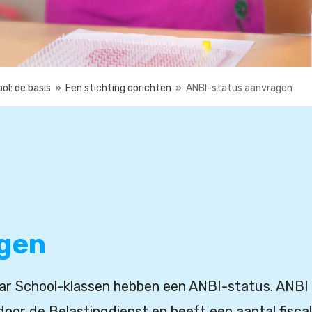
ol: de basis
»
Een stichting oprichten
»
ANBI-status aanvragen
agen
aar School-klassen hebben een ANBI-status. ANBI
door de Belastingdienst en heeft een aantal fisca