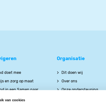
vigeren
Organisatie
ind doet mee
Dit doen wij
js en zorg op maat
Over ons
nd in een Samen naar
Onze ondersteuning
klas?
Contact met Samen naar
ik van cookies
Meld je aan voor de