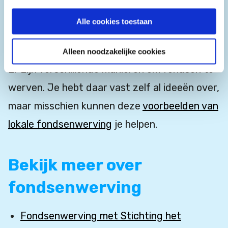
online collectebus
Alle cookies toestaan
Evalueer en pas zo nodig aan. Zo kun je
het de volgende keer nog beter doen
Alleen noodzakelijke cookies
Er zijn verschillende manieren om fondsen te
werven. Je hebt daar vast zelf al ideeën over,
maar misschien kunnen deze
voorbeelden van
lokale fondsenwerving
je helpen.
Bekijk meer over
fondsenwerving
Fondsenwerving met Stichting het