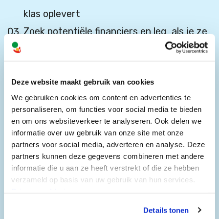
klas oplevert
Zoek potentiële financiers en leg, als je ze
benadert, de link met hun waarden of
doelen
Deze website maakt gebruik van cookies
Kies de juiste methode. Wat past het
We gebruiken cookies om content en advertenties te
beste bij het doel en de doelgroep?
personaliseren, om functies voor social media te bieden
Voorbeelden vind je hieronder: een
en om ons websiteverkeer te analyseren. Ook delen we
informatie over uw gebruik van onze site met onze
evenement of crowdfunding organiseren,
partners voor social media, adverteren en analyse. Deze
bedrijven of serviceclubs benaderen,
partners kunnen deze gegevens combineren met andere
informatie die u aan ze heeft verstrekt of die ze hebben
grote fondsen aanschrijven
verzameld op basis van uw gebruik van hun services.
Maak het doneren zo makkelijk mogelijk.
Privacyverklaring
Gebruik bijvoorbeeld een echte én een
Details tonen