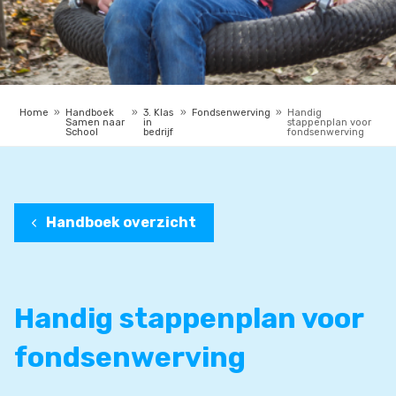
Home
»
Handboek
»
3. Klas
»
Fondsenwerving
»
Handig
Samen naar
in
stappenplan voor
School
bedrijf
fondsenwerving
Handboek overzicht
Handig stappenplan voor
fondsenwerving