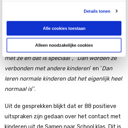
bij hun op school zitten. Redenen hiervoor zijn
Details tonen
dat ze leuk vinden. Daarnaast wordt ook
genoemd dat leerlingen het bijzonder, goed
Alle cookies toestaan
en het gezellig vinden. De volgende citaten
Alleen noodzakelijke cookies
illustreren dit: “
Je komt dan echt in contact
met ze en dat is speciaal
’’, “
Dan worden ze
verbonden met andere kinderen
’ en ‘
Dan
leren normale kinderen dat het eigenlijk heel
normaal is
’’.
Uit de gesprekken blijkt dat er 88 positieve
uitspraken zijn gedaan over het contact met
kinderen uit de Samen naar School klas. Dit is