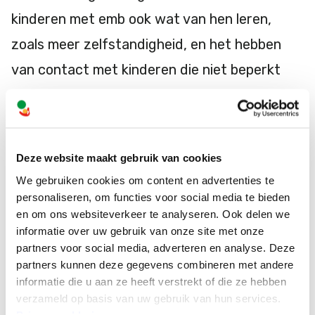
kinderen met emb ook wat van hen leren,
zoals meer zelfstandigheid, en het hebben
van contact met kinderen die niet beperkt
zijn. Minder verlegen zijn in het contact met
de leerlingen is ook genoemd.
Deze website maakt gebruik van cookies
Hoe denken leerlingen over kinderen met emb
We gebruiken cookies om content en advertenties te
bij hun op school?
personaliseren, om functies voor social media te bieden
en om ons websiteverkeer te analyseren. Ook delen we
Op de vraag wat leerlingen ervan vinden dat
informatie over uw gebruik van onze site met onze
partners voor social media, adverteren en analyse. Deze
de kinderen met emb bij hun op school zitten
partners kunnen deze gegevens combineren met andere
geven alle 22 leerlingen aan dat ze het een
informatie die u aan ze heeft verstrekt of die ze hebben
verzameld op basis van uw gebruik van hun services.
meerwaarde vinden dat de kinderen met emb
Privacyverklaring