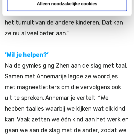
zo’n verschil met de eerste keer dat ze
Alleen noodzakelijke cookies
meedeed. Toen werd ze erg overprikkeld van
het tumult van de andere kinderen. Dat kan
ze nu al veel beter aan.”
‘Wil je helpen?’
Na de gymles ging Zhen aan de slag met taal.
Samen met Annemarije legde ze woordjes
met magneetletters om die vervolgens ook
uit te spreken. Annemarije vertelt: “We
hebben taalles waarbij we kijken wat elk kind
kan. Vaak zetten we één kind aan het werk en
gaan we aan de slag met de ander, zodat we