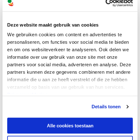
Zo heeft Zhen eerder deze ochtend
meegedaan bij de gymles van de onderbouw.
Deze website maakt gebruik van cookies
De kleuters liepen in een chaotische optocht
We gebruiken cookies om content en advertenties te
achter elkaar over de buitenrand van het
personaliseren, om functies voor social media te bieden
en om ons websiteverkeer te analyseren. Ook delen we
gymveld. Het voorste kind mocht voordoen
informatie over uw gebruik van onze site met onze
hoe alle kinderen moeten bewegen: rennend,
partners voor social media, adverteren en analyse. Deze
partners kunnen deze gegevens combineren met andere
huppelend, hinkelend, zo gek als ze het maar
informatie die u aan ze heeft verstrekt of die ze hebben
konden verzinnen. Zhen liep, samen met haar
verzameld op basis van uw gebruik van hun services.
Privacyverklaring
PGB’er Sandy, achteraan en rende mee. Maar
toen ze moest kruipen werd het te spannend.
Details tonen
Annemarije: “Op zo’n moment kiest ze ervoor
Alle cookies toestaan
om te blijven lopen, en dat is prima. Het is al