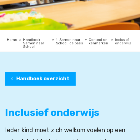
Home
»
Handboek
»
1. Samen naar
»
Context en
»
Inclusief
Samen naar
School: de basis
kenmerken
onderwijs
School
Handboek overzicht
Inclusief onderwijs
Ieder kind moet zich welkom voelen op een