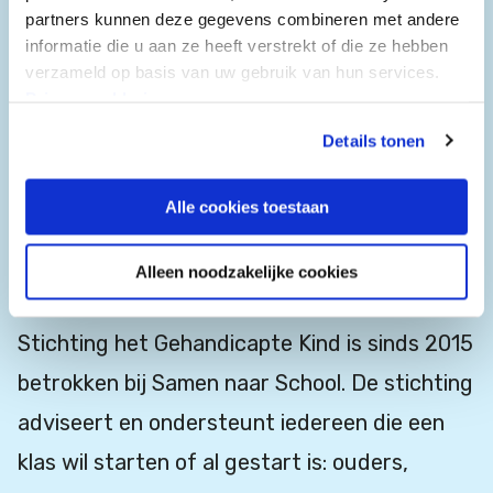
de kans op onderwijs en zorg op maat in hun
partners kunnen deze gegevens combineren met andere
eigen buurt.
informatie die u aan ze heeft verstrekt of die ze hebben
verzameld op basis van uw gebruik van hun services.
Privacyverklaring
Stichting het
Details tonen
Gehandicapte Kind en
Alle cookies toestaan
Steunpunt Passend
Onderwijs
Alleen noodzakelijke cookies
Stichting het Gehandicapte Kind is sinds 2015
betrokken bij Samen naar School. De stichting
adviseert en ondersteunt iedereen die een
klas wil starten of al gestart is: ouders,