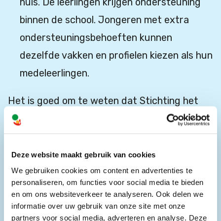
huis. De leerlingen krijgen ondersteuning
binnen de school. Jongeren met extra
ondersteuningsbehoeften kunnen
dezelfde vakken en profielen kiezen als hun
medeleerlingen.
Het is goed om te weten dat Stichting het
Gehandicapte Kind niet tegen speciaal
onderwijs is. Speciaal onderwijs is voor
sommige kinderen een goede plek om zich te
Deze website maakt gebruik van cookies
ontwikkelen, maar de stichting ziet graag dat
We gebruiken cookies om content en advertenties te
personaliseren, om functies voor social media te bieden
ouders en kinderen een keuze hebben. De
en om ons websiteverkeer te analyseren. Ook delen we
Samen naar School-klassen geven leerlingen
informatie over uw gebruik van onze site met onze
partners voor social media, adverteren en analyse. Deze